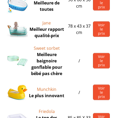
Meilleure de
le
cm
prix
toutes
Jane
Voir
78 x 43 x 37
Meilleur rapport
le
cm
prix
qualité-prix
Sweet sorbet
Meilleure
Voir
baignoire
/
le
prix
gonflable pour
bébé pas chère
Voir
Munchkin
/
le
Le plus innovant
prix
Friedola
Voir
Le top des
85 x 85 X 33