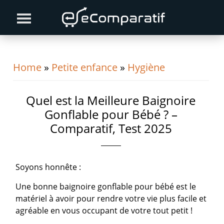
Skip
Skip
Skip
to
to
to
primary
content
primary
navigation
sidebar
Home
»
Petite enfance
»
Hygiène
Quel est la Meilleure Baignoire
Gonflable pour Bébé ? –
Comparatif, Test 2025
Soyons honnête :
Une bonne baignoire gonflable pour bébé est le
matériel à avoir pour rendre votre vie plus facile et
agréable en vous occupant de votre tout petit !