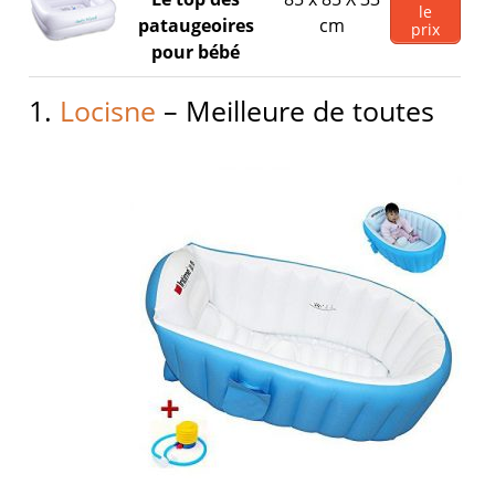
le
pataugeoires
cm
prix
pour bébé
1.
Locisne
– Meilleure de toutes