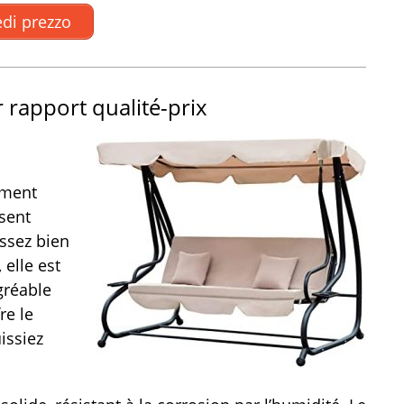
di prezzo
 rapport qualité-prix
mment
sent
assez bien
elle est
gréable
re le
issiez