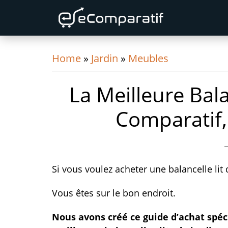
Skip
Skip
Skip
to
to
to
primary
content
primary
navigation
sidebar
Home
»
Jardin
»
Meubles
La Meilleure Bala
Comparatif,
Si vous voulez acheter une balancelle lit
Vous êtes sur le bon endroit.
Nous avons créé ce guide d’achat spé