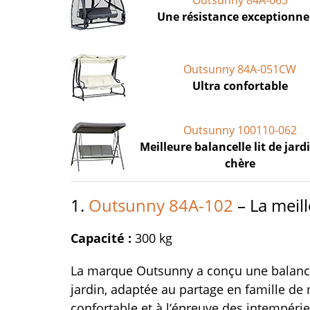
Outsunny 84A-063
Une résistance exceptionne
Outsunny 84A-051CW
Ultra confortable
Outsunny 100110-062
Meilleure balancelle lit de jard
chère
1.
Outsunny 84A-102
– La meil
Capacité :
300 kg
La marque Outsunny a conçu une balancel
jardin, adaptée au partage en famille de
confortable et à l’épreuve des intempéries