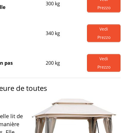
300 kg
lle
Prezzo
Vedi
340 kg
Prezzo
Vedi
in pas
200 kg
Prezzo
leure de toutes
le lit de
 manière
. Elle