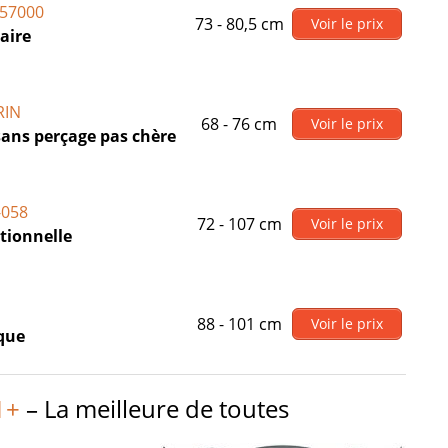
057000
73 - 80,5 cm
Voir le prix
aire
RIN
68 - 76 cm
Voir le prix
 sans perçage pas chère
-058
72 - 107 cm
Voir le prix
tionnelle
n
88 - 101 cm
Voir le prix
que
1+
– La meilleure de toutes