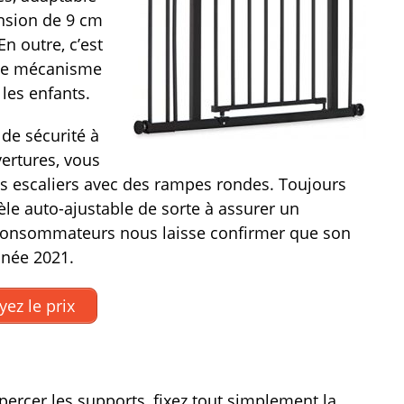
ension de 9 cm
n outre, c’est
uble mécanisme
les enfants.
de sécurité à
vertures, vous
s escaliers avec des rampes rondes. Toujours
le auto-ajustable de sorte à assurer un
s consommateurs nous laisse confirmer que son
nnée 2021.
yez le prix
s percer les supports, fixez tout simplement la