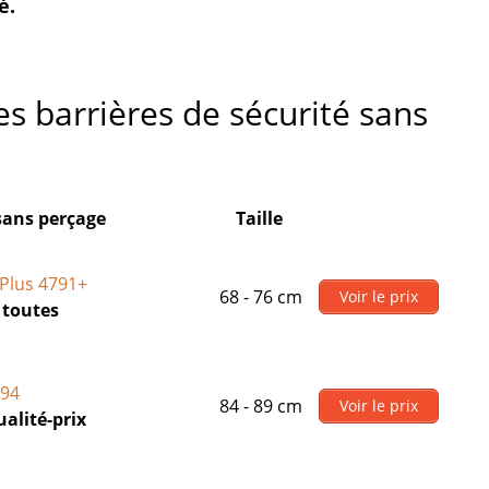
é.
s barrières de sécurité sans
 sans perçage
Taille
Plus 4791+
68 - 76 cm
Voir le prix
 toutes
194
84 - 89 cm
Voir le prix
ualité-prix