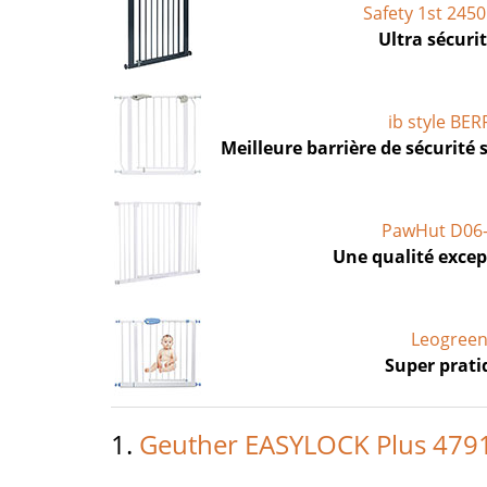
Safety 1st 245
Ultra sécurit
ib style BER
Meilleure barrière de sécurité
PawHut D06
Une qualité excep
Leogree
Super prati
1.
Geuther EASYLOCK Plus 479