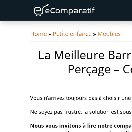
Skip
Skip
Skip
to
to
to
primary
content
primary
navigation
sidebar
Home
»
Petite enfance
»
Meubles
La Meilleure Barr
Perçage – 
Vous n’arrivez toujours pas à choisir une b
Ne soyez pas frustré, la solution est sou
Nous vous invitons à lire notre compar