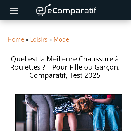
Skip
Skip
Skip
to
to
to
primary
content
primary
navigation
sidebar
Home
»
Loisirs
»
Mode
Quel est la Meilleure Chaussure à
Roulettes ? – Pour Fille ou Garçon,
Comparatif, Test 2025