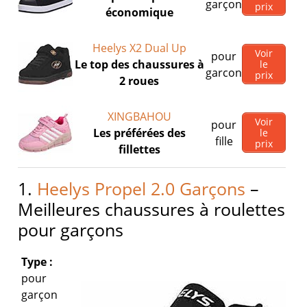
garçon
prix
économique
Heelys X2 Dual Up
Voir
pour
Le top des chaussures à
le
garcon
prix
2 roues
XINGBAHOU
Voir
pour
Les préférées des
le
fille
prix
fillettes
1.
Heelys Propel 2.0 Garçons
–
Meilleures chaussures à roulettes
pour garçons
Type :
pour
garçon