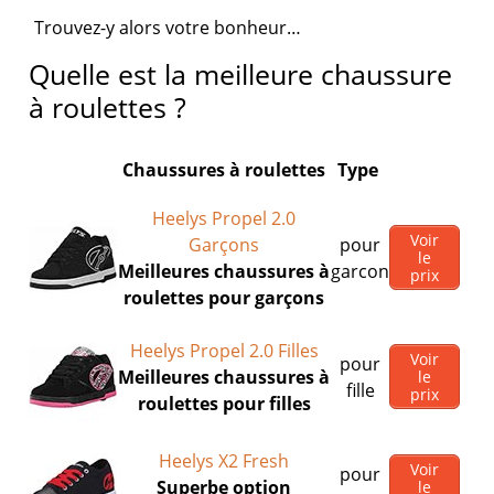
Trouvez-y alors votre bonheur…
Quelle est la meilleure chaussure
à roulettes ?
Chaussures à roulettes
Type
Heelys Propel 2.0
Voir
Garçons
pour
le
Meilleures chaussures à
garcon
prix
roulettes pour garçons
Heelys Propel 2.0 Filles
Voir
pour
Meilleures chaussures à
le
fille
prix
roulettes pour filles
Heelys X2 Fresh
Voir
pour
Superbe option
le