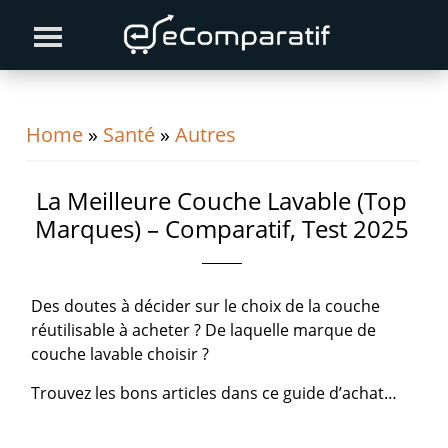
Skip
Skip
Skip
to
to
to
primary
content
primary
navigation
sidebar
Home
»
Santé
»
Autres
La Meilleure Couche Lavable (Top
Marques) – Comparatif, Test 2025
Des doutes à décider sur le choix de la couche
réutilisable à acheter ? De laquelle marque de
couche lavable choisir ?
Trouvez les bons articles dans ce guide d’achat…