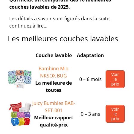
couches lavables de 2025.
Les détails à savoir sont figurés dans la suite,
continuez à lire…
Les meilleures couches lavables
Couche lavable
Adaptation
Bambino Mio
Voir
NKSOX BUG
0 – 6 mois
le
La meilleure de
prix
toutes
Juicy Bumbles BAB-
Voir
SET-001
0 – 3 ans
le
Meilleur rapport
prix
qualité-prix