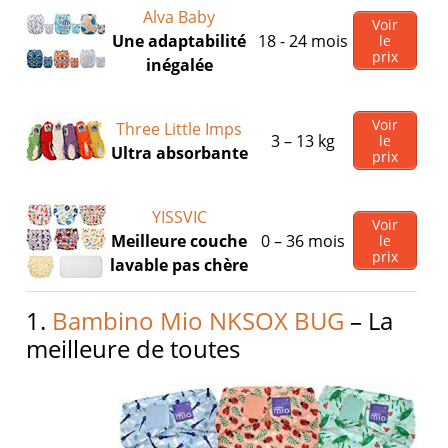
Alva Baby
Voir
Une adaptabilité
18 - 24 mois
le
prix
inégalée
Voir
Three Little Imps
3 – 13 kg
le
Ultra absorbante
prix
YISSVIC
Voir
Meilleure couche
0 – 36 mois
le
prix
lavable pas chère
1.
Bambino Mio NKSOX BUG
– La
meilleure de toutes