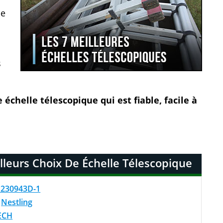
ne
s
 échelle télescopique qui est fiable, facile à
lleurs Choix De Échelle Télescopique
P230943D-1
:
Nestling
ECH