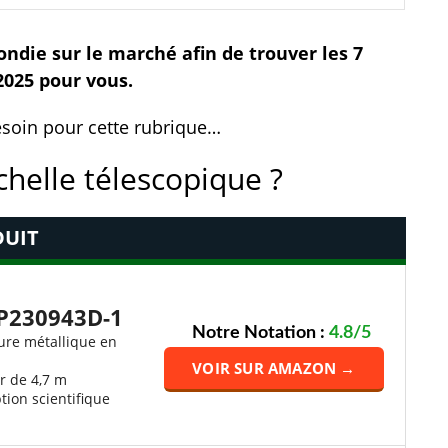
ndie sur le marché afin de trouver les 7
2025 pour vous.
besoin pour cette rubrique…
chelle télescopique ?
UIT
LP230943D-1
Notre Notation :
4.8/5
ure métallique en
VOIR SUR AMAZON →
r de 4,7 m
tion scientifique