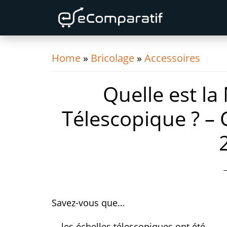
Skip
Skip
Skip
to
to
to
primary
content
primary
navigation
sidebar
Home
»
Bricolage
»
Accessoires
Quelle est la
Télescopique ? – 
Savez-vous que…
… les échelles télescopiques ont été