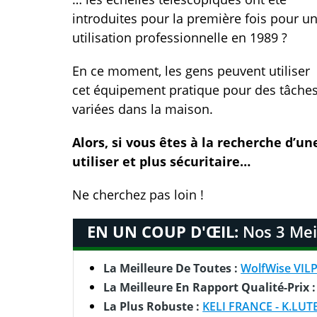
introduites pour la première fois pour u
utilisation professionnelle en 1989 ?
En ce moment, les gens peuvent utiliser
cet équipement pratique pour des tâche
variées dans la maison.
Alors, si vous êtes à la recherche d’une
utiliser et plus sécuritaire…
Ne cherchez pas loin !
EN UN COUP D'ŒIL:
Nos 3 Mei
La Meilleure De Toutes :
WolfWise VIL
La Meilleure En Rapport Qualité-Prix 
La Plus Robuste :
KELI FRANCE - K.LUT