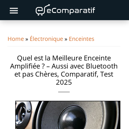
Skip
Skip
Skip
to
to
to
primary
content
primary
navigation
sidebar
Home
»
Électronique
»
Enceintes
Quel est la Meilleure Enceinte
Amplifiée ? – Aussi avec Bluetooth
et pas Chères, Comparatif, Test
2025