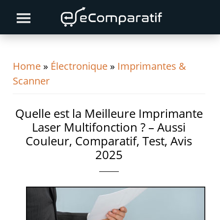
Skip
Skip
Skip
to
to
to
primary
content
primary
navigation
sidebar
Home
»
Électronique
»
Imprimantes &
Scanner
Quelle est la Meilleure Imprimante
Laser Multifonction ? – Aussi
Couleur, Comparatif, Test, Avis
2025