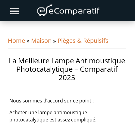
Skip
Skip
Skip
to
to
to
primary
content
primary
navigation
sidebar
Home
»
Maison
»
Pièges & Répulsifs
La Meilleure Lampe Antimoustique
Photocatalytique – Comparatif
2025
Nous sommes d’accord sur ce point :
Acheter une lampe antimoustique
photocatalytique est assez compliqué.