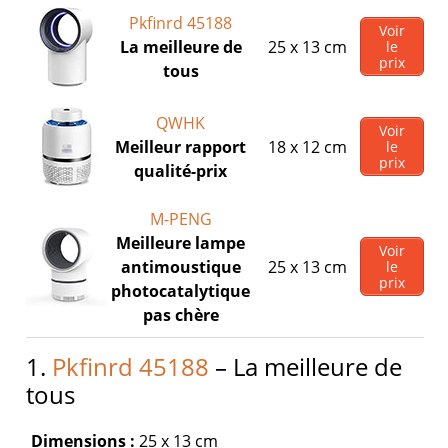
Pkfinrd 45188
Voir
La meilleure de
25 x 13 cm
le
prix
tous
QWHK
Voir
Meilleur rapport
18 x 12 cm
le
prix
qualité-prix
M-PENG
Meilleure lampe
Voir
antimoustique
25 x 13 cm
le
prix
photocatalytique
pas chère
1.
Pkfinrd 45188
– La meilleure de
tous
Dimensions :
25 x 13 cm