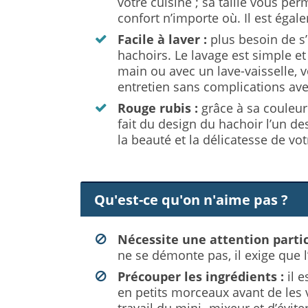
votre cuisine ; sa taille vous perm
confort n’importe où. Il est éga
Facile à laver :
plus besoin de s’
hachoirs. Le lavage est simple et 
main ou avec un lave-vaisselle,
entretien sans complications ave
Rouge rubis :
grâce à sa couleur 
fait du design du hachoir l’un d
la beauté et la délicatesse de vot
Qu'est-ce qu'on n'aime pas ?
Nécessite une attention partic
ne se démonte pas, il exige que l
Précouper les ingrédients :
il 
en petits morceaux avant de les ve
travail du mini- mixeur et d’évite