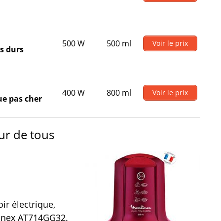
500 W
500 ml
Voir le prix
ts durs
400 W
800 ml
Voir le prix
ue pas cher
ur de tous
ir électrique,
linex AT714GG32.