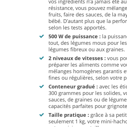
vos ingrédients n’a jamais été au
résistance, vous pouvez mélanger
fruits, faire des sauces, de la m
bébé. D’autant plus que la perf
selon les tests apportés.
500 W de puissance :
la puissan
tout, des légumes mous pour les
légumes fibreux ou aux graines.
2 niveaux de vitesses :
vous pou
préparer les aliments comme vous
mélanges homogènes garantis et 
fines ou régulières, selon votre 
Conteneur gradué :
avec les éti
300 grammes pour les solides, vo
sauces, de graines ou de légumes 
capacités parfaites pour grignote
Taille pratique :
grâce à sa peti
seulement 1 kg, votre mini-hach