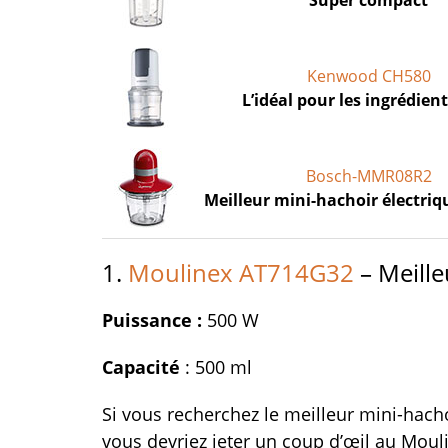
Super compact
Kenwood CH580
L’idéal pour les ingrédien
Bosch-MMR08R2
Meilleur mini-hachoir électriq
1.
Moulinex AT714G32
– Meille
Puissance :
500 W
Capacité
: 500 ml
Si vous recherchez le meilleur mini-hacho
vous devriez jeter un coup d’œil au Mou