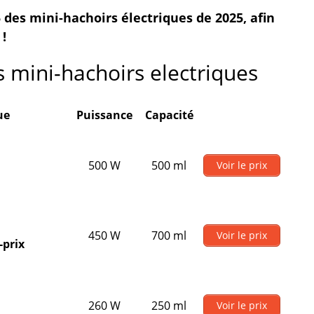
 5 des mini-hachoirs électriques de 2025, afin
 !
 mini-hachoirs electriques
ue
Puissance
Capacité
500 W
500 ml
Voir le prix
450 W
700 ml
Voir le prix
-prix
260 W
250 ml
Voir le prix