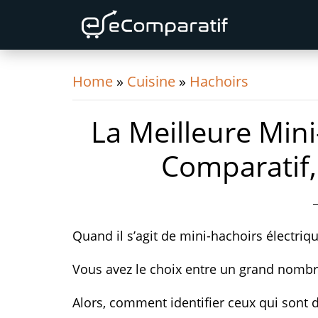
Skip
Skip
Skip
to
to
to
primary
content
primary
navigation
sidebar
Home
»
Cuisine
»
Hachoirs
La Meilleure Mini
Comparatif,
Quand il s’agit de mini-hachoirs électri
Vous avez le choix entre un grand nomb
Alors, comment identifier ceux qui sont d