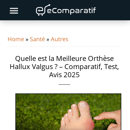
Skip
Skip
Skip
to
to
to
primary
content
primary
navigation
sidebar
Home
»
Santé
»
Autres
Quelle est la Meilleure Orthèse
Hallux Valgus ? – Comparatif, Test,
Avis 2025