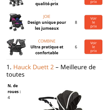
prix
qualité-prix
JOIE
Voir
Design unique pour
8
le
prix
les jumeaux
COMBINE
Voir
Ultra pratique et
6
le
prix
confortable
1.
Hauck Duett 2
– Meilleure de
toutes
N. de
roues :
4