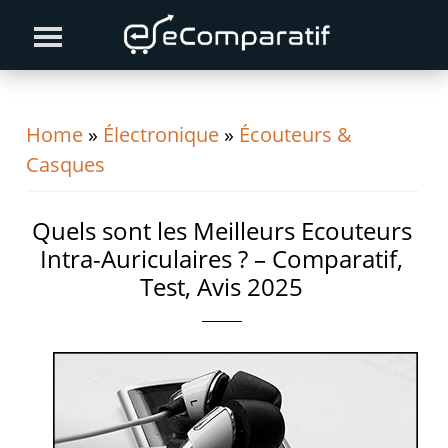
Skip
Skip
Skip
to
to
to
primary
content
primary
navigation
sidebar
Home
»
Électronique
»
Écouteurs &
Casques
Quels sont les Meilleurs Ecouteurs
Intra-Auriculaires ? – Comparatif,
Test, Avis 2025