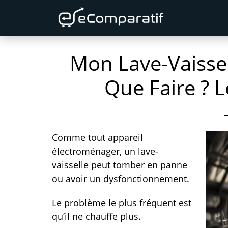
Skip
Skip
Skip
to
to
to
primary
content
primary
Mon Lave-Vaissel
navigation
sidebar
Que Faire ? 
Comme tout appareil
électroménager, un lave-
vaisselle peut tomber en panne
ou avoir un dysfonctionnement.
Le problème le plus fréquent est
qu’il ne chauffe plus.