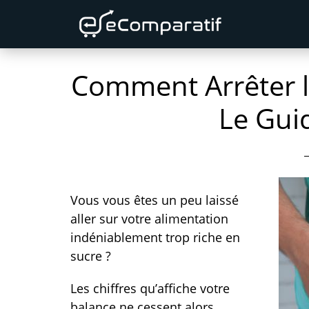
Skip
Skip
Skip
to
to
to
primary
content
primary
Comment Arrêter l
navigation
sidebar
Le Guid
Vous vous êtes un peu laissé
aller sur votre alimentation
indéniablement trop riche en
sucre ?
Les chiffres qu’affiche votre
balance ne cessent alors