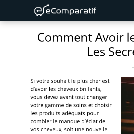
Skip
Skip
Skip
to
to
to
primary
content
primary
Comment Avoir le
navigation
sidebar
Les Secr
Si votre souhait le plus che
r est
d’avoir les cheveux brillants,
vous devez avant tout changer
votre gamme de soins et choisir
les produits adéquats pour
combler le manque d’éclat de
vos cheveux, soit une nouvelle