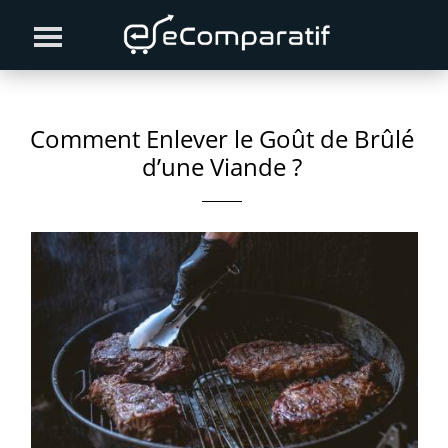
Skip
Skip
Skip
to
to
to
primary
content
primary
navigation
sidebar
Comment Enlever le Goût de Brûlé
d’une Viande ?