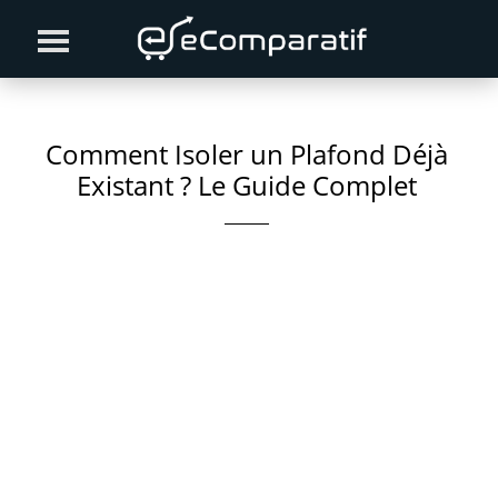
Skip
Skip
Skip
to
to
to
primary
content
primary
navigation
sidebar
Comment Isoler un Plafond Déjà
Existant ? Le Guide Complet