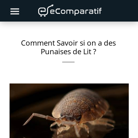
Skip
Skip
Skip
to
to
to
primary
content
primary
navigation
sidebar
Comment Savoir si on a des
Punaises de Lit ?