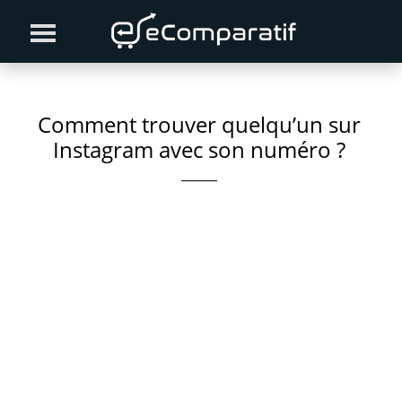
Skip
Skip
Skip
to
to
to
primary
content
primary
navigation
sidebar
Comment trouver quelqu’un sur
Instagram avec son numéro ?