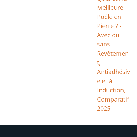
Meilleure
Poêle en
Pierre ? -
Avec ou
sans
Revêtemen
t,
Antiadhésiv
e et à
Induction,
Comparatif
2025