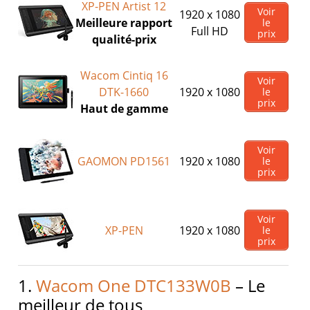
XP-PEN Artist 12
Voir
1920 x 1080
Meilleure rapport
le
Full HD
prix
qualité-prix
Wacom Cintiq 16
Voir
DTK-1660
1920 x 1080
le
prix
Haut de gamme
Voir
GAOMON PD1561
1920 x 1080
le
prix
Voir
XP-PEN
1920 x 1080
le
prix
1.
Wacom One DTC133W0B
– Le
meilleur de tous