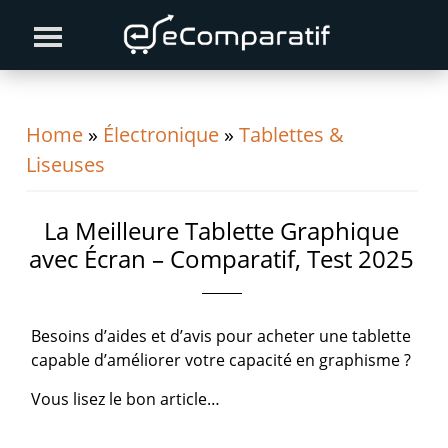
Skip
Skip
Skip
to
to
to
primary
content
primary
navigation
sidebar
Home
»
Électronique
»
Tablettes &
Liseuses
La Meilleure Tablette Graphique
avec Écran – Comparatif, Test 2025
Besoins d’aides et d’avis pour acheter une tablette
capable d’améliorer votre capacité en graphisme ?
Vous lisez le bon article…