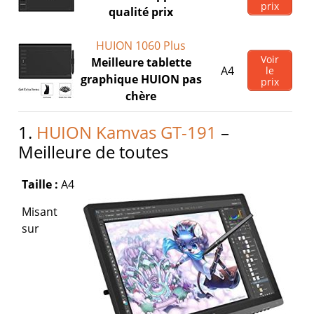
prix
qualité prix
HUION 1060 Plus
Voir
Meilleure tablette
A4
le
graphique HUION pas
prix
chère
1.
HUION Kamvas GT-191
–
Meilleure de toutes
Taille :
A4
Misant
sur