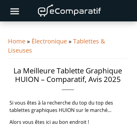
Skip
Skip
Skip
to
to
to
primary
content
primary
navigation
sidebar
Home
»
Électronique
»
Tablettes &
Liseuses
La Meilleure Tablette Graphique
HUION – Comparatif, Avis 2025
Si vous êtes à la recherche du top du top des
tablettes graphiques HUION sur le marché…
Alors vous êtes ici au bon endroit !