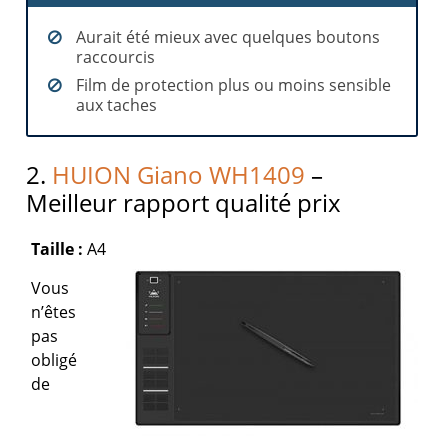
Aurait été mieux avec quelques boutons
raccourcis
Film de protection plus ou moins sensible
aux taches
2.
HUION Giano WH1409
–
Meilleur rapport qualité prix
Taille :
A4
Vous
n’êtes
pas
obligé
de