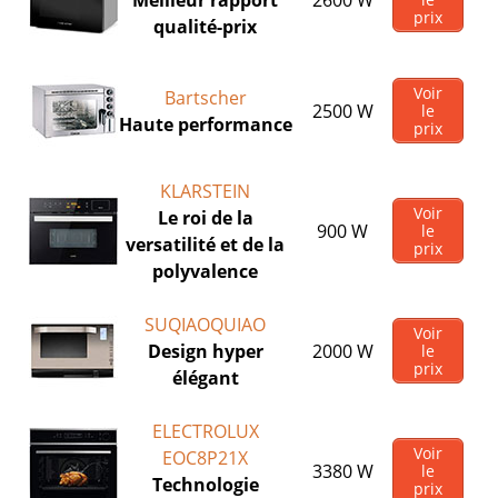
Meilleur rapport
2600 W
prix
qualité-prix
Voir
Bartscher
2500 W
le
Haute performance
prix
KLARSTEIN
Voir
Le roi de la
900 W
le
versatilité et de la
prix
polyvalence
SUQIAOQUIAO
Voir
Design hyper
2000 W
le
prix
élégant
ELECTROLUX
Voir
EOC8P21X
3380 W
le
Technologie
prix