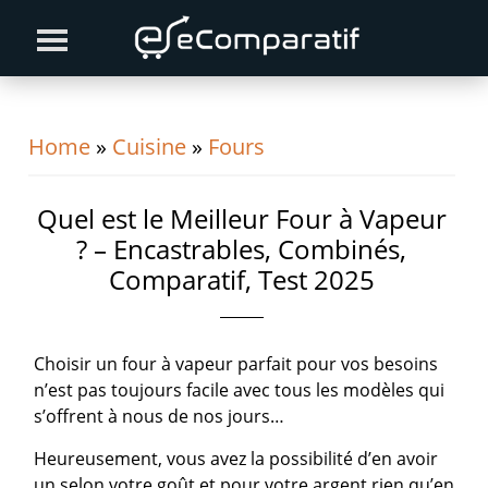
Skip
Skip
Skip
to
to
to
primary
content
primary
navigation
sidebar
Home
»
Cuisine
»
Fours
Quel est le Meilleur Four à Vapeur
? – Encastrables, Combinés,
Comparatif, Test 2025
Choisir un four à vapeur parfait pour vos besoins
n’est pas toujours facile avec tous les modèles qui
s’offrent à nous de nos jours…
Heureusement, vous avez la possibilité d’en avoir
un selon votre goût et pour votre argent rien qu’en