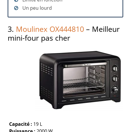
Un peu lourd
3.
Moulinex OX444810
– Meilleur
mini-four pas cher
Capacité :
19 L
Puissance :
2000 W