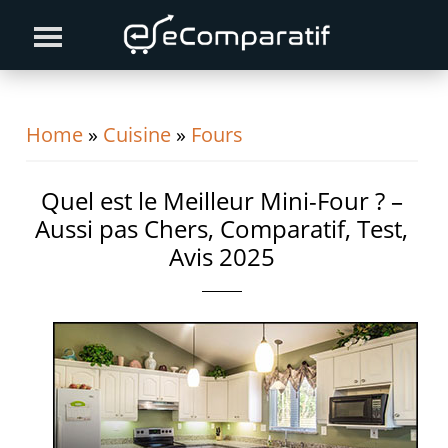
Skip
Skip
Skip
to
to
to
primary
content
primary
navigation
sidebar
Home
»
Cuisine
»
Fours
Quel est le Meilleur Mini-Four ? –
Aussi pas Chers, Comparatif, Test,
Avis 2025