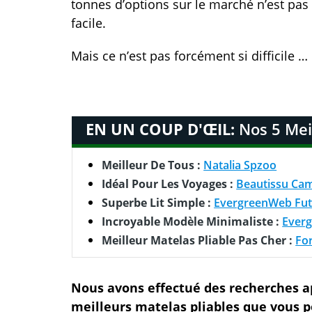
tonnes d’options sur le marché n’est pas
facile.
Mais ce n’est pas forcément si difficile …
EN UN COUP D'ŒIL:
Nos 5 Meil
Meilleur De Tous :
Natalia Spzoo
Idéal Pour Les Voyages :
Beautissu Ca
Superbe Lit Simple :
EvergreenWeb Fu
Incroyable Modèle Minimaliste :
Ever
Meilleur Matelas Pliable Pas Cher :
For
Nous avons effectué des recherches ap
meilleurs matelas pliables que vous p