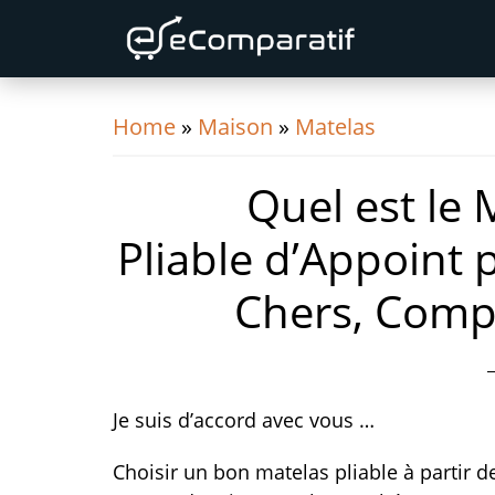
Skip
Skip
Skip
to
to
to
primary
content
primary
navigation
sidebar
Home
»
Maison
»
Matelas
Quel est le 
Pliable d’Appoint 
Chers, Compa
Je suis d’accord avec vous …
Choisir un bon matelas pliable à partir d