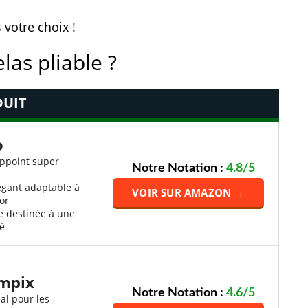
 votre choix !
las pliable ?
UIT
o
appoint super
Notre Notation :
4.8/5
égant adaptable à
VOIR SUR AMAZON →
or
e destinée à une
té
ampix
Notre Notation :
4.6/5
al pour les