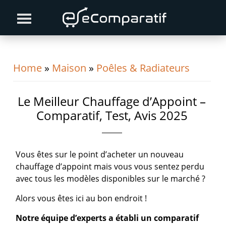
Skip
Skip
Skip
to
to
to
primary
content
primary
navigation
sidebar
Home
»
Maison
»
Poêles & Radiateurs
Le Meilleur Chauffage d’Appoint –
Comparatif, Test, Avis 2025
Vous êtes sur le point d’acheter un nouveau
chauffage d’appoint mais vous vous sentez perdu
avec tous les modèles disponibles sur le marché ?
Alors vous êtes ici au bon endroit !
Notre équipe d’experts a établi un comparatif