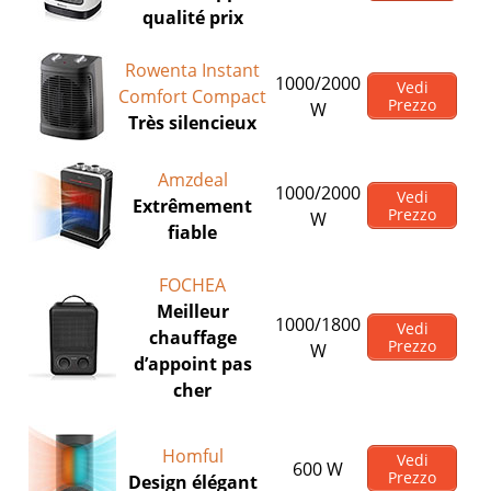
qualité prix
Rowenta Instant
1000/2000
Vedi
Comfort Compact
Prezzo
W
Très silencieux
Amzdeal
1000/2000
Vedi
Extrêmement
Prezzo
W
fiable
FOCHEA
Meilleur
1000/1800
Vedi
chauffage
Prezzo
W
d’appoint pas
cher
Homful
Vedi
600 W
Prezzo
Design élégant