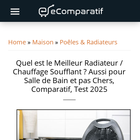
Skip
Skip
Skip
to
to
to
primary
content
primary
navigation
sidebar
Home
»
Maison
»
Poêles & Radiateurs
Quel est le Meilleur Radiateur /
Chauffage Soufflant ? Aussi pour
Salle de Bain et pas Chers,
Comparatif, Test 2025