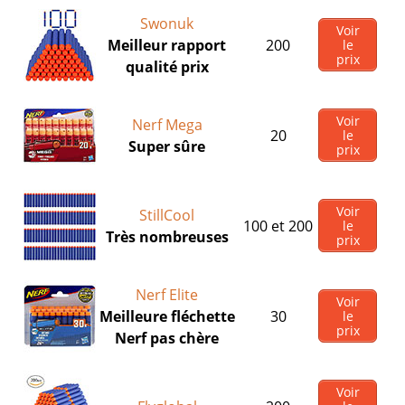
Swonuk
Voir
Meilleur rapport
200
le
prix
qualité prix
Voir
Nerf Mega
20
le
Super sûre
prix
Voir
StillCool
100 et 200
le
Très nombreuses
prix
Nerf Elite
Voir
Meilleure fléchette
30
le
prix
Nerf pas chère
Voir