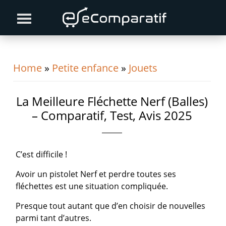
Skip
Skip
Skip
to
to
to
primary
content
primary
navigation
sidebar
Home
»
Petite enfance
»
Jouets
La Meilleure Fléchette Nerf (Balles)
– Comparatif, Test, Avis 2025
C’est difficile !
Avoir un pistolet Nerf et perdre toutes ses
fléchettes est une situation compliquée.
Presque tout autant que d’en choisir de nouvelles
parmi tant d’autres.