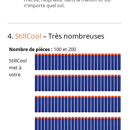
n’importe quel sol.
4.
StillCool
– Très nombreuses
Nombre de pièces :
100 et 200
StillCool
met à
votre