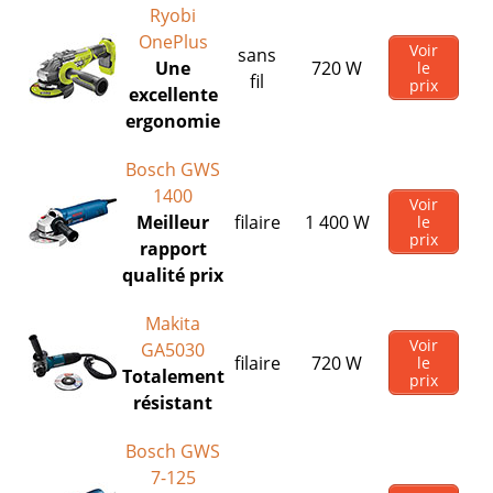
Ryobi
OnePlus
Voir
sans
Une
720 W
le
fil
prix
excellente
ergonomie
Bosch GWS
1400
Voir
Meilleur
filaire
1 400 W
le
prix
rapport
qualité prix
Makita
Voir
GA5030
filaire
720 W
le
Totalement
prix
résistant
Bosch GWS
7-125