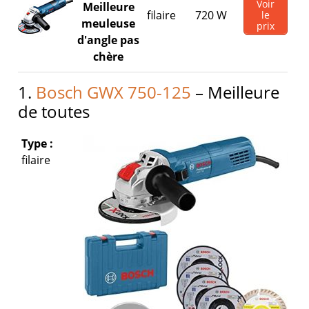
Voir
Meilleure
filaire
720 W
le
meuleuse
prix
d'angle pas
chère
1.
Bosch GWX 750-125
– Meilleure
de toutes
Type :
filaire