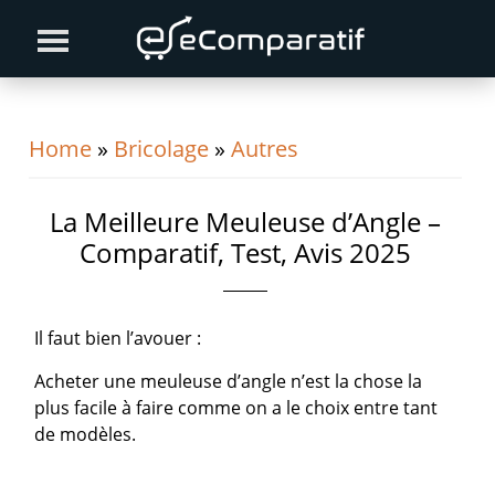
Skip
Skip
Skip
to
to
to
primary
content
primary
navigation
sidebar
Home
»
Bricolage
»
Autres
La Meilleure Meuleuse d’Angle –
Comparatif, Test, Avis 2025
Il faut bien l’avouer :
Acheter une meuleuse d’angle n’est la chose la
plus facile à faire comme on a le choix entre tant
de modèles.