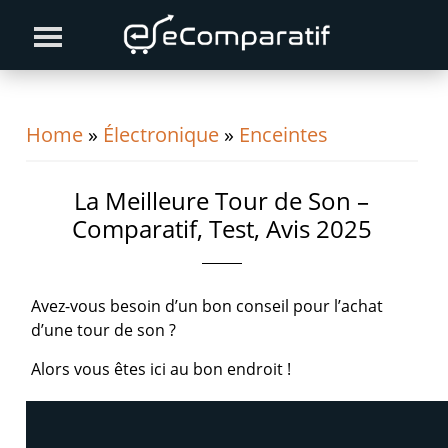
Skip
Skip
Skip
to
to
to
primary
content
primary
navigation
sidebar
Home
»
Électronique
»
Enceintes
La Meilleure Tour de Son –
Comparatif, Test, Avis 2025
Avez-vous besoin d’un bon conseil pour l’achat
d’une tour de son ?
Alors vous êtes ici au bon endroit !